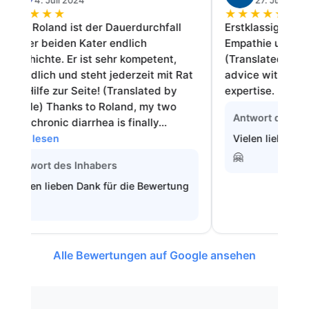
★
★
★
★
★
★
★
★
Roland ist der Dauerdurchfall
Erstklassige Beratung m
r beiden Kater endlich
Empathie und Fachwiss
ichte. Er ist sehr kompetent,
(Translated by Google) 
lich und steht jederzeit mit Rat
advice with a lot of e
lfe zur Seite! (Translated by
expertise.
e) Thanks to Roland, my two
Antwort des Inhabers
chronic diarrhea is finally…
lesen
Vielen lieben Dank für
🤗
ort des Inhabers
en lieben Dank für die Bewertung
Alle Bewertungen auf Google ansehen