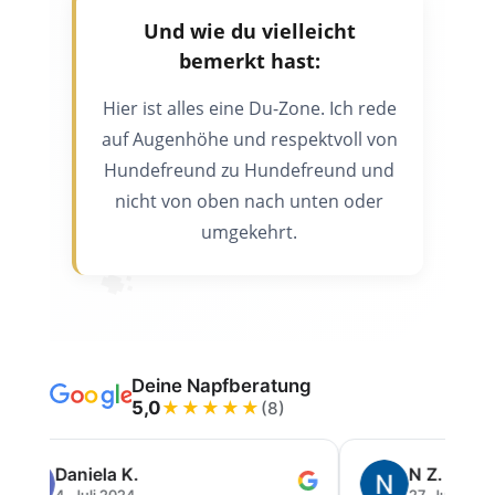
Und wie du vielleicht
bemerkt hast:
Hier ist alles eine Du-Zone. Ich rede
auf Augenhöhe und respektvoll von
Hundefreund zu Hundefreund und
nicht von oben nach unten oder
umgekehrt.
Deine Napfberatung
5,0
★
★
★
★
★
(8)
Daniela K.
N Z.
4. Juli 2024
27. Juni 2024