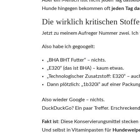
Aber ein Mensch isst nicht jeden Tag dassel
Hunde hingegen bekommen oft
jeden Tag da
Die wirklich kritischen Stof
Jetzt zu meinem Aufreger Nummer zwei. Ich 
Also habe ich gegoogelt:
„BHA BHT Futter“ – nichts.
„E320“ (das ist BHA) – kaum etwas.
„Technologischer Zusatzstoff: E320“ – auc
Dann plötzlich: „1b320i“ auf einer Packun
Also wieder Google – nichts.
DuckDuckGo? Ein paar Treffer. Erschreckend, 
Fakt ist
: Diese Konservierungsmittel stecken 
Und selbst in Vitaminpasten für
Hundewelp