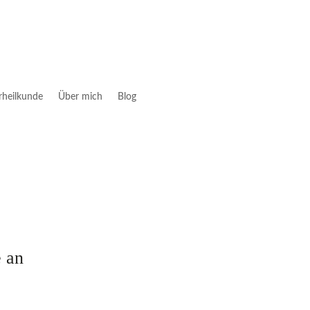
rheilkunde
Über mich
Blog
e an