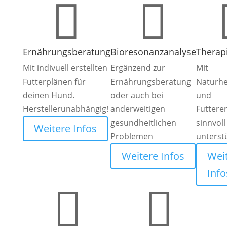


Ernährungsberatung
Bioresonanzanalyse
Therap
Mit indivuell erstellten
Ergänzend zur
Mit
Futterplänen für
Ernährungsberatung
Naturhe
deinen Hund.
oder auch bei
und
Herstellerunabhängig!
anderweitigen
Futtere
gesundheitlichen
sinnvoll
Weitere Infos
Problemen
unterst
Weitere Infos
Wei
Info

