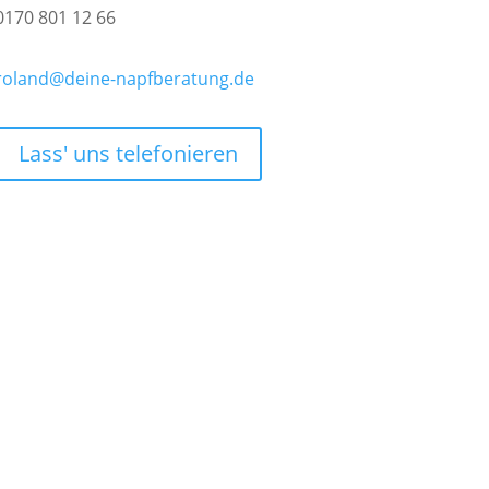
0170 801 12 66
roland@deine-napfberatung.de
Lass' uns telefonieren