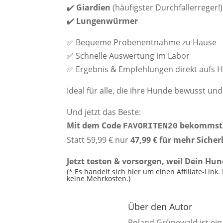
✔️
Giardien
(häufigster Durchfallerreger!)
✔️
Lungenwürmer
✅ Bequeme Probenentnahme zu Hause
✅ Schnelle Auswertung im Labor
✅ Ergebnis & Empfehlungen direkt aufs 
Ideal für alle, die ihre Hunde bewusst u
Und jetzt das Beste:
Mit dem Code
bekommst D
FAVORITEN20
Statt 59,99 € nur
47,99 € für mehr Sicher
Jetzt testen & vorsorgen, weil Dein Hun
(* Es handelt sich hier um einen Affiliate-Lin
keine Mehrkosten.)
Über den Autor
Roland Grünewald ist ein