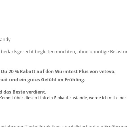
Handy
nd bedarfsgerecht begleiten möchten, ohne unnötige Belastu
u 20 % Rabatt auf den Wurmtest Plus von vetevo.
heit und ein gutes Gefühl im Frühling.
d das Beste verdient.
k. Kommt über diesen Link ein Einkauf zustande, werde ich mit einer 
 erfahrener Tierheilpraktiker, spezialisiert auf die Ernähr