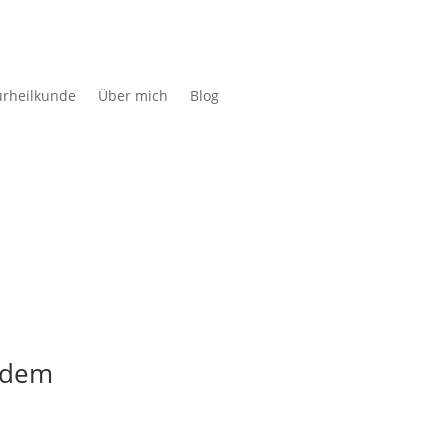
urheilkunde
Über mich
Blog
t dem